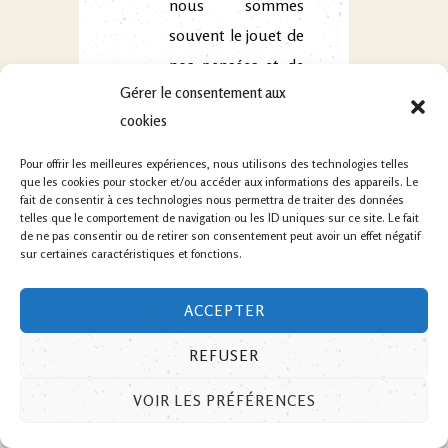
nous sommes
souvent le jouet de
nos pensées et de
Gérer le consentement aux
nos énergies du
cookies
moment. Il
convient de
Pour offrir les meilleures expériences, nous utilisons des technologies telles
que les cookies pour stocker et/ou accéder aux informations des appareils. Le
dépasser les
fait de consentir à ces technologies nous permettra de traiter des données
moments de
telles que le comportement de navigation ou les ID uniques sur ce site. Le fait
de ne pas consentir ou de retirer son consentement peut avoir un effet négatif
fatigue et
sur certaines caractéristiques et fonctions.
d’égarement et
d’allé au delà.
ACCEPTER
REFUSER
Svādhyāya :
VOIR LES PRÉFÉRENCES
l’étude des
textes sacrés